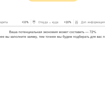
+10%
+20%
бариты
Откуда → куда
Доп. информация
Ваша потенциальная экономия может составить — 72%
ее вы заполните заявку, тем точнее мы будем подбирать для вас п